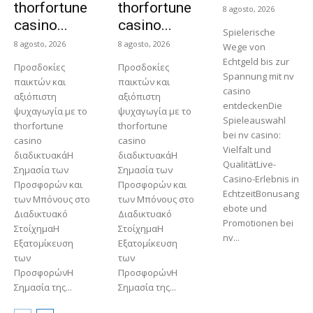
thorfortune
thorfortune
8 agosto, 2026
casino...
casino...
Spielerische
8 agosto, 2026
8 agosto, 2026
Wege von
Echtgeld bis zur
Προσδοκίες
Προσδοκίες
Spannung mit nv
παικτών και
παικτών και
casino
αξιόπιστη
αξιόπιστη
entdeckenDie
ψυχαγωγία με το
ψυχαγωγία με το
Spieleauswahl
thorfortune
thorfortune
bei nv casino:
casino
casino
Vielfalt und
διαδικτυακάΗ
διαδικτυακάΗ
QualitätLive-
Σημασία των
Σημασία των
Casino-Erlebnis in
Προσφορών και
Προσφορών και
EchtzeitBonusang
των Μπόνους στο
των Μπόνους στο
ebote und
Διαδικτυακό
Διαδικτυακό
Promotionen bei
ΣτοίχημαΗ
ΣτοίχημαΗ
nv...
Εξατομίκευση
Εξατομίκευση
των
των
ΠροσφορώνΗ
ΠροσφορώνΗ
Σημασία της...
Σημασία της...