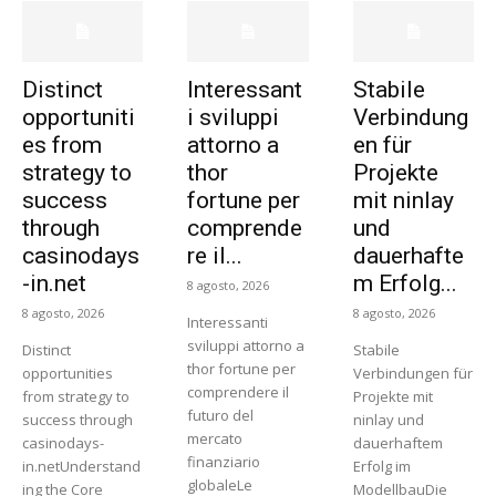
Distinct
Interessant
Stabile
opportuniti
i sviluppi
Verbindung
es from
attorno a
en für
strategy to
thor
Projekte
success
fortune per
mit ninlay
through
comprende
und
casinodays
re il...
dauerhafte
-in.net
m Erfolg...
8 agosto, 2026
8 agosto, 2026
8 agosto, 2026
Interessanti
sviluppi attorno a
Distinct
Stabile
thor fortune per
opportunities
Verbindungen für
comprendere il
from strategy to
Projekte mit
futuro del
success through
ninlay und
mercato
casinodays-
dauerhaftem
finanziario
in.netUnderstand
Erfolg im
globaleLe
ing the Core
ModellbauDie