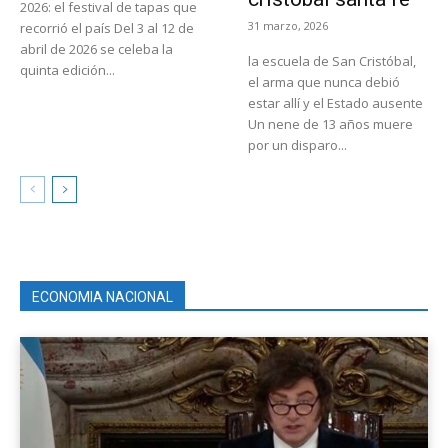
2026: el festival de tapas que
31 marzo, 2026
recorrió el país Del 3 al 12 de
abril de 2026 se celeba la
la escuela de San Cristóbal,
quinta edición...
el arma que nunca debió
estar allí y el Estado ausente
Un nene de 13 años muere
por un disparo...
ECONOMIA NACIONAL