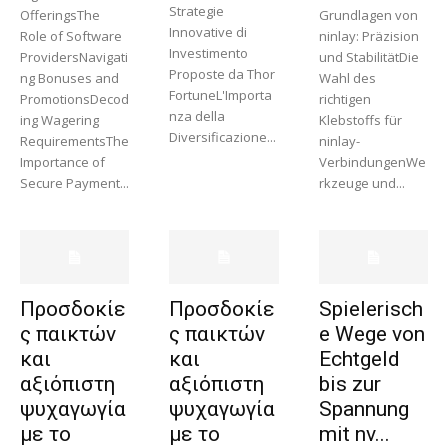
Strategie
OfferingsThe
Grundlagen von
Innovative di
Role of Software
ninlay: Präzision
Investimento
ProvidersNavigati
und StabilitätDie
Proposte da Thor
ng Bonuses and
Wahl des
FortuneL'Importa
PromotionsDecod
richtigen
nza della
ing Wagering
Klebstoffs für
Diversificazione...
RequirementsThe
ninlay-
Importance of
VerbindungenWe
Secure Payment...
rkzeuge und...
Προσδοκίε
Προσδοκίε
Spielerisch
ς παικτών
ς παικτών
e Wege von
και
και
Echtgeld
αξιόπιστη
αξιόπιστη
bis zur
ψυχαγωγία
ψυχαγωγία
Spannung
με το
με το
mit nv...