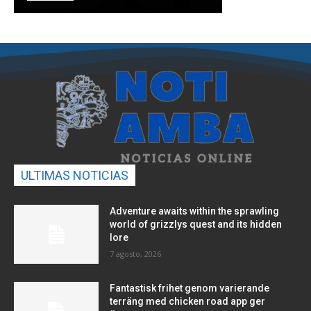
ULTIMAS NOTICIAS
Adventure awaits within the sprawling
world of grizzlys quest and its hidden
lore
7 agosto, 2026
Fantastisk frihet genom varierande
terräng med chicken road app ger