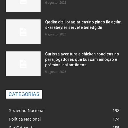
6 agosto, 2026
Qədim gizli otaqlar casino pinco ilə açılır,
skarabeylər sərvətə bələdçidir
6 agosto, 2026
Curiosa aventura e chicken road casino
para jogadores que buscam emoção e
prêmios instantâneos
5 agosto, 2026
CATEGORIAS
Sociedad Nacional
198
Política Nacional
174
Sin Categoria
155