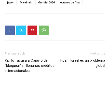
Japón
Martinelli
Mundial 2026
octavos de final
Previous article
Next article
Kicillof acusa a Caputo de
Fidan: Israel es un problema
“bloquear” millonarios créditos
global
internacionales