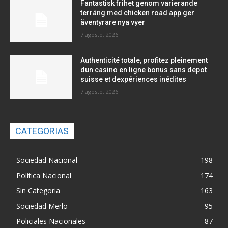
Fantastisk frihet genom varierande
terräng med chicken road app ger
äventyrare nya vyer
7 agosto, 2026
Authenticité totale, profitez pleinement
dun casino en ligne bonus sans depot
suisse et dexpériences inédites
7 agosto, 2026
CATEGORIAS
Sociedad Nacional
198
Política Nacional
174
Sin Categoria
163
Sociedad Merlo
95
Policiales Nacionales
87