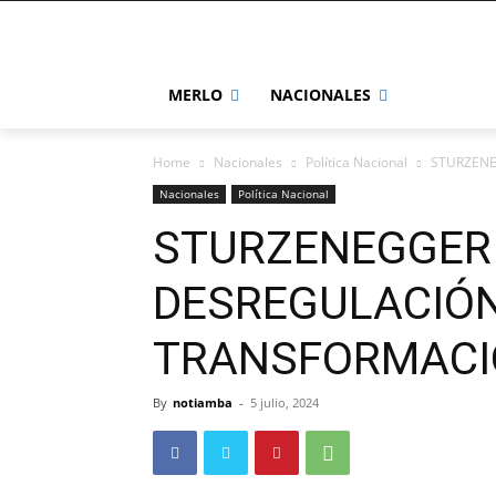
MERLO
NACIONALES
Home
Nacionales
Política Nacional
STURZENE
Nacionales
Política Nacional
STURZENEGGER 
DESREGULACIÓN
TRANSFORMACI
By
notiamba
-
5 julio, 2024