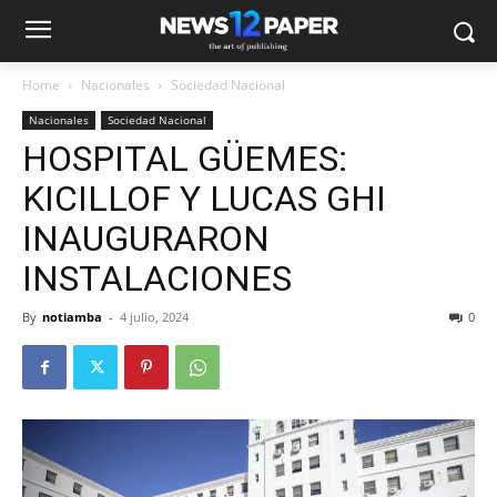
Home
Nacionales
Sociedad Nacional
Nacionales
Sociedad Nacional
HOSPITAL GÜEMES:
KICILLOF Y LUCAS GHI
INAUGURARON
INSTALACIONES
By
notiamba
-
4 julio, 2024
0