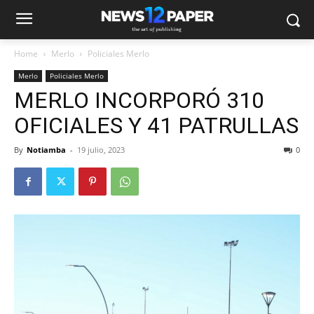
Home
Merlo
Policiales Merlo
Merlo
Policiales Merlo
MERLO INCORPORÓ 310
OFICIALES Y 41 PATRULLAS
By
Notiamba
-
19 julio, 2023
0