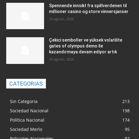
Spennende innsikt fra spillverdenen til
millioner casino og store vinnersjanser
10 agosto, 2026
Çekici semboller ve yüksek volatilite
gates of olympus demo ile
kazandırmaya devam ediyor artık
10 agosto, 2026
CATEGORIAS
Sin Categoria
213
Sociedad Nacional
198
Política Nacional
174
Sociedad Merlo
95
Policiales Nacionales
87