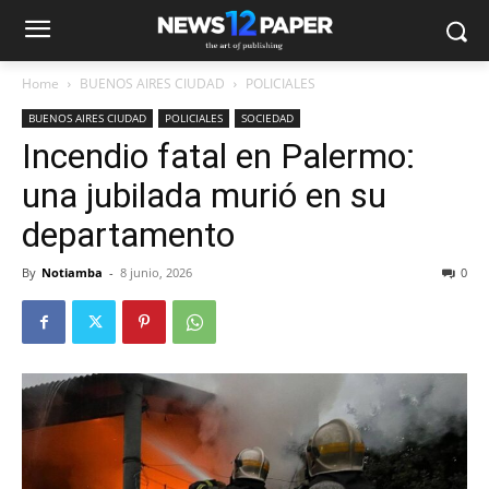
Home
BUENOS AIRES CIUDAD
POLICIALES
BUENOS AIRES CIUDAD
POLICIALES
SOCIEDAD
Incendio fatal en Palermo:
una jubilada murió en su
departamento
By
Notiamba
-
8 junio, 2026
0