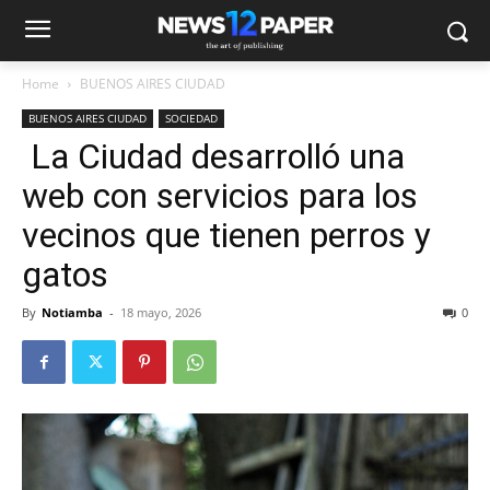
Home
BUENOS AIRES CIUDAD
BUENOS AIRES CIUDAD
SOCIEDAD
La Ciudad desarrolló una
web con servicios para los
vecinos que tienen perros y
gatos
By
Notiamba
-
18 mayo, 2026
0