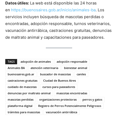
Datos útiles:
La web está disponible las 24 horas
en
https://buenosaires.gob.ar/inicio/animales-ba
. Los
servicios incluyen búsqueda de mascotas perdidas o
encontradas, adopción responsable, turnos veterinarios,
vacunación antirrábica, castraciones gratuitas, denuncias
de maltrato animal y capacitaciones para paseadores.
TAGS
adopción de animales
adopción responsable
Animales BA
atención veterinaria
bienestar animal
buenosaires.gob.ar
buscador de mascotas
caniles
castraciones gratuitas
Ciudad de Buenos Aires
cuidado de mascotas
cursos para paseadores
denuncias por maltrato animal
mascotas encontradas
mascotas perdidas
organizaciones protectoras
perros y gatos
plataforma digital
Registro de Perros Potencialmente Peligrosos
trámites para mascotas
vacunación antirrábica