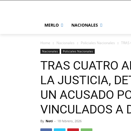
MERLO
NACIONALES
Home
Nacionales
Policiales Nacionales
TRAS 
Nacionales
Policiales Nacionales
TRAS CUATRO A
LA JUSTICIA, DE
UN ACUSADO PO
VINCULADOS A 
By
Noti
-
18 febrero, 2026