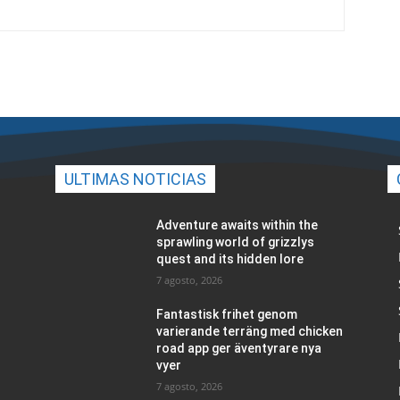
ULTIMAS NOTICIAS
Adventure awaits within the
sprawling world of grizzlys
quest and its hidden lore
7 agosto, 2026
Fantastisk frihet genom
varierande terräng med chicken
road app ger äventyrare nya
vyer
7 agosto, 2026