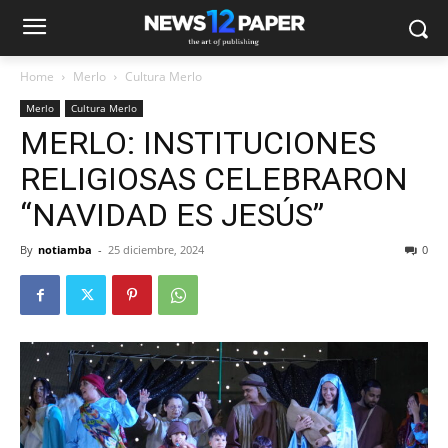
Home
Merlo
Cultura Merlo
Merlo
Cultura Merlo
MERLO: INSTITUCIONES
RELIGIOSAS CELEBRARON
“NAVIDAD ES JESÚS”
By
notiamba
-
25 diciembre, 2024
0