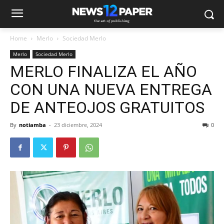
Home
Merlo
Sociedad Merlo
Merlo
Sociedad Merlo
MERLO FINALIZA EL AÑO
CON UNA NUEVA ENTREGA
DE ANTEOJOS GRATUITOS
By
notiamba
-
23 diciembre, 2024
0