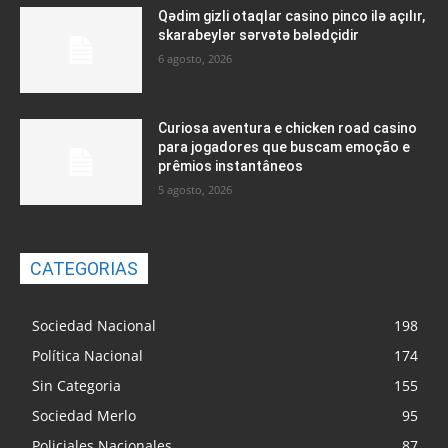
Qədim gizli otaqlar casino pinco ilə açılır,
skarabeylər sərvətə bələdçidir
6 agosto, 2026
Curiosa aventura e chicken road casino
para jogadores que buscam emoção e
prêmios instantâneos
5 agosto, 2026
CATEGORIAS
Sociedad Nacional
198
Política Nacional
174
Sin Categoria
155
Sociedad Merlo
95
Policiales Nacionales
87