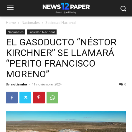
Home
Nacionales
Sociedad Nacional
Nacionales
Sociedad Nacional
EL GASODUCTO “NÉSTOR
KIRCHNER” SE LLAMARÁ
“PERITO FRANCISCO
MORENO”
By
notiamba
-
11 noviembre, 2024
0