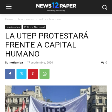
Home
Nacionales
Política Nacional
Nacionales
Política Nacional
LA UTEP PROTESTARÁ
FRENTE A CAPITAL
HUMANO
By
notiamba
-
17 septiembre, 2024
0