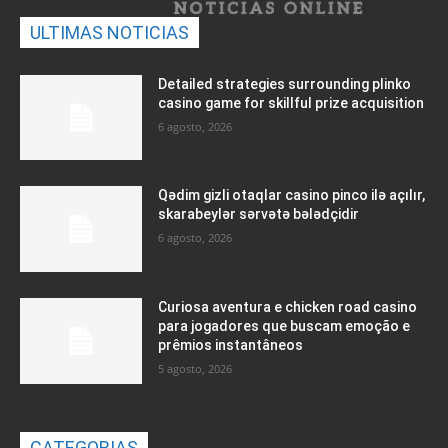
ULTIMAS NOTICIAS
Detailed strategies surrounding plinko
casino game for skillful prize acquisition
6 agosto, 2026
Qədim gizli otaqlar casino pinco ilə açılır,
skarabeylər sərvətə bələdçidir
6 agosto, 2026
Curiosa aventura e chicken road casino
para jogadores que buscam emoção e
prêmios instantâneos
5 agosto, 2026
CATEGORIAS