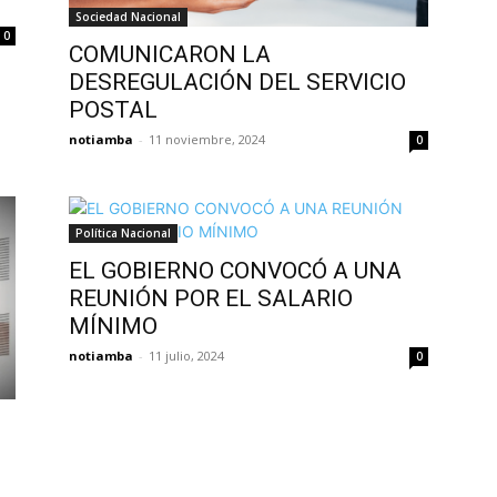
Sociedad Nacional
0
COMUNICARON LA
DESREGULACIÓN DEL SERVICIO
POSTAL
notiamba
-
11 noviembre, 2024
0
Política Nacional
EL GOBIERNO CONVOCÓ A UNA
REUNIÓN POR EL SALARIO
MÍNIMO
notiamba
-
11 julio, 2024
0