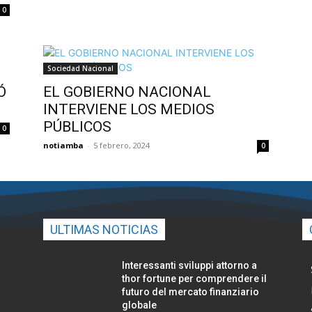
0
Sociedad Nacional
Ó
EL GOBIERNO NACIONAL
INTERVIENE LOS MEDIOS
PÚBLICOS
0
notiamba
-
5 febrero, 2024
0
ULTIMAS NOTICIAS
Interessanti sviluppi attorno a
thor fortune per comprendere il
futuro del mercato finanziario
globale