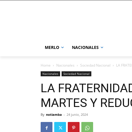
MERLO
NACIONALES
Home
Nacionales
Sociedad Nacional
LA FRATE
Nacionales
Sociedad Nacional
LA FRATERNIDA
MARTES Y REDUC
By
notiamba
-
24 junio, 2024