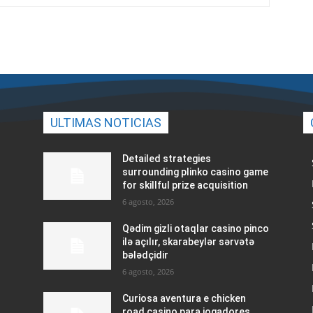
ULTIMAS NOTICIAS
Detailed strategies
surrounding plinko casino game
for skillful prize acquisition
6 agosto, 2026
Qədim gizli otaqlar casino pinco
ilə açılır, skarabeylər sərvətə
bələdçidir
6 agosto, 2026
Curiosa aventura e chicken
road casino para jogadores