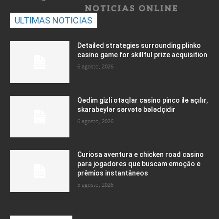
ULTIMAS NOTICIAS
Detailed strategies surrounding plinko
casino game for skillful prize acquisition
6 agosto, 2026
Qədim gizli otaqlar casino pinco ilə açılır,
skarabeylər sərvətə bələdçidir
6 agosto, 2026
Curiosa aventura e chicken road casino
para jogadores que buscam emoção e
prêmios instantâneos
5 agosto, 2026