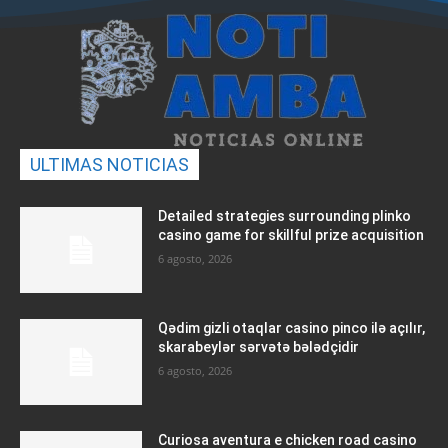
ULTIMAS NOTICIAS
Detailed strategies surrounding plinko
casino game for skillful prize acquisition
6 agosto, 2026
Qədim gizli otaqlar casino pinco ilə açılır,
skarabeylər sərvətə bələdçidir
6 agosto, 2026
Curiosa aventura e chicken road casino