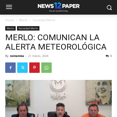
Home
Merlo
Sociedad Merlo
Merlo
Sociedad Merlo
MERLO: COMUNICAN LA
ALERTA METEOROLÓGICA
By
notiamba
-
21 marzo, 2024
0