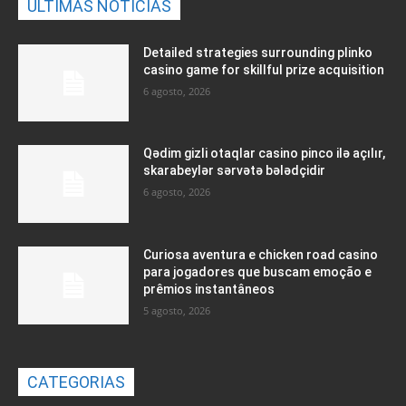
ULTIMAS NOTICIAS
Detailed strategies surrounding plinko
casino game for skillful prize acquisition
6 agosto, 2026
Qədim gizli otaqlar casino pinco ilə açılır,
skarabeylər sərvətə bələdçidir
6 agosto, 2026
Curiosa aventura e chicken road casino
para jogadores que buscam emoção e
prêmios instantâneos
5 agosto, 2026
CATEGORIAS