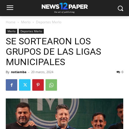
Home
Merlo
Deportes Merlo
Merlo
Deportes Merlo
SE SORTEARON LOS
GRUPOS DE LAS LIGAS
MUNICIPALES
By
notiamba
-
20 marzo, 2024
0