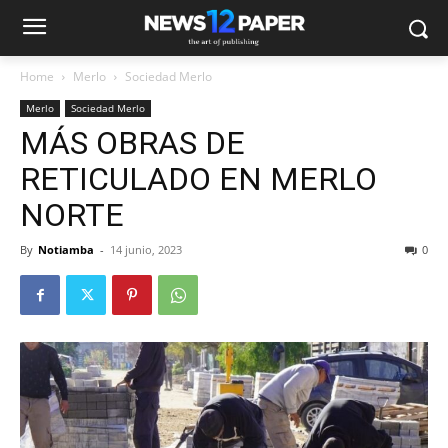
Home
Merlo
Sociedad Merlo
Merlo
Sociedad Merlo
MÁS OBRAS DE
RETICULADO EN MERLO
NORTE
By
Notiamba
-
14 junio, 2023
0