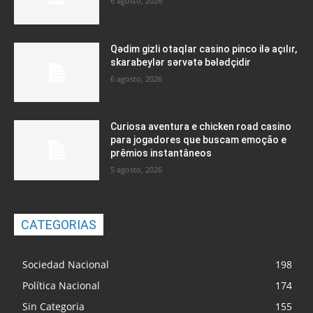
6 agosto, 2026
Qədim gizli otaqlar casino pinco ilə açılır,
skarabeylər sərvətə bələdçidir
6 agosto, 2026
Curiosa aventura e chicken road casino
para jogadores que buscam emoção e
prêmios instantâneos
5 agosto, 2026
CATEGORIAS
Sociedad Nacional
198
Política Nacional
174
Sin Categoria
155