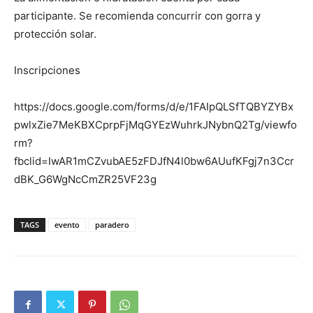
participante. Se recomienda concurrir con gorra y
protección solar.
Inscripciones
https://docs.google.com/forms/d/e/1FAIpQLSfTQBYZYBx
pwlxZie7MeKBXCprpFjMqGYEzWuhrkJNybnQ2Tg/viewfo
rm?
fbclid=IwAR1mCZvubAE5zFDJfN4l0bw6AUufKFgj7n3Ccr
dBK_G6WgNcCmZR25VF23g
TAGS
evento
paradero