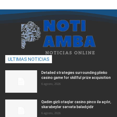
ULTIMAS NOTICIAS
Detailed strategies surrounding plinko
casino game for skillful prize acquisition
6 agosto, 2026
Qədim gizli otaqlar casino pinco ilə açılır,
skarabeylər sərvətə bələdçidir
6 agosto, 2026