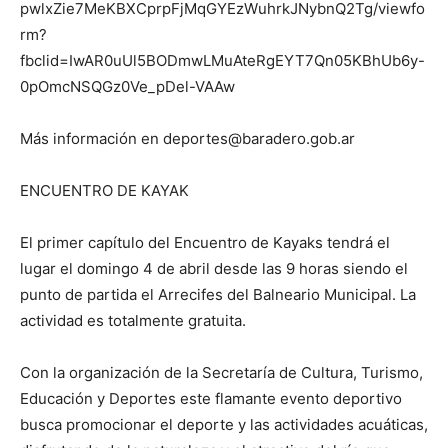
pwlxZie7MeKBXCprpFjMqGYEzWuhrkJNybnQ2Tg/viewfo
rm?
fbclid=IwAR0uUl5BODmwLMuAteRgEYT7Qn05KBhUb6y-
0pOmcNSQGz0Ve_pDel-VAAw
Más información en deportes@baradero.gob.ar
ENCUENTRO DE KAYAK
El primer capítulo del Encuentro de Kayaks tendrá el
lugar el domingo 4 de abril desde las 9 horas siendo el
punto de partida el Arrecifes del Balneario Municipal. La
actividad es totalmente gratuita.
Con la organización de la Secretaría de Cultura, Turismo,
Educación y Deportes este flamante evento deportivo
busca promocionar el deporte y las actividades acuáticas,