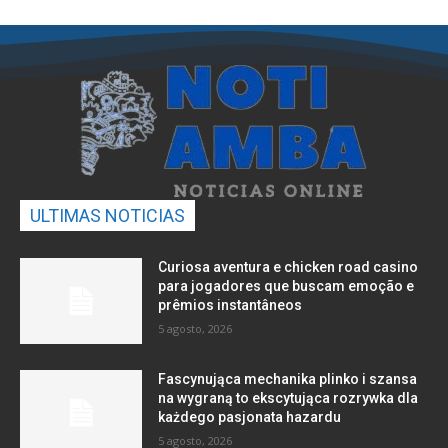
ULTIMAS NOTICIAS
Curiosa aventura e chicken road casino
para jogadores que buscam emoção e
prêmios instantâneos
5 agosto, 2026
Fascynująca mechanika plinko i szansa
na wygraną to ekscytująca rozrywka dla
każdego pasjonata hazardu
5 agosto, 2026