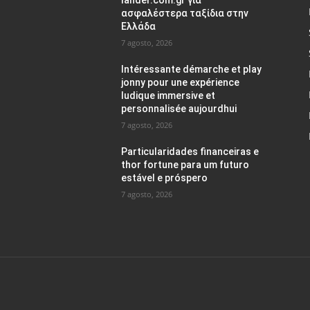
lander.com.gr για
ασφαλέστερα ταξίδια στην
Ελλάδα
7 agosto, 2026
Intéressante démarche et play
jonny pour une expérience
ludique immersive et
personnalisée aujourdhui
7 agosto, 2026
Particularidades financeiras e
thor fortune para um futuro
estável e próspero
7 agosto, 2026