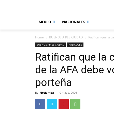
MERLO
NACIONALES
Home
BUENOS AIRES CIUDAD
Ratifican que la c
BUENOS AIRES CIUDAD
POLICIALES
Ratifican que la
de la AFA debe vo
porteña
By
Notiamba
-
10 mayo, 2026