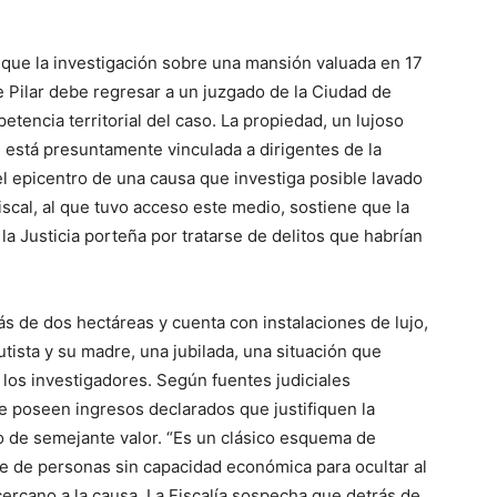
có que la investigación sobre una mansión valuada en 17
e Pilar debe regresar a un juzgado de la Ciudad de
etencia territorial del caso. La propiedad, un lujoso
o, está presuntamente vinculada a dirigentes de la
el epicentro de una causa que investiga posible lavado
fiscal, al que tuvo acceso este medio, sostiene que la
la Justicia porteña por tratarse de delitos que habrían
s de dos hectáreas y cuenta con instalaciones de lujo,
ista y su madre, una jubilada, una situación que
os investigadores. Según fuentes judiciales
re poseen ingresos declarados que justifiquen la
o de semejante valor. “Es un clásico esquema de
e de personas sin capacidad económica para ocultar al
ercano a la causa. La Fiscalía sospecha que detrás de