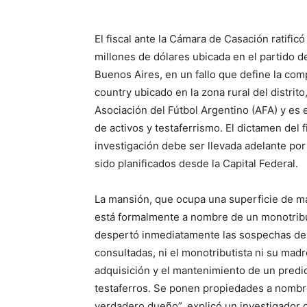
El fiscal ante la Cámara de Casación ratifi
millones de dólares ubicada en el partido d
Buenos Aires, en un fallo que define la comp
country ubicado en la zona rural del distrit
Asociación del Fútbol Argentino (AFA) y es 
de activos y testaferrismo. El dictamen del 
investigación debe ser llevada adelante por 
sido planificados desde la Capital Federal.
La mansión, que ocupa una superficie de má
está formalmente a nombre de un monotribut
despertó inmediatamente las sospechas de l
consultadas, ni el monotributista ni su mad
adquisición y el mantenimiento de un predi
testaferros. Se ponen propiedades a nombr
verdadero dueño”, explicó un investigador c