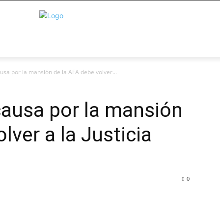
ausa por la mansión de la AFA debe volver...
 causa por la mansión
lver a la Justicia
0