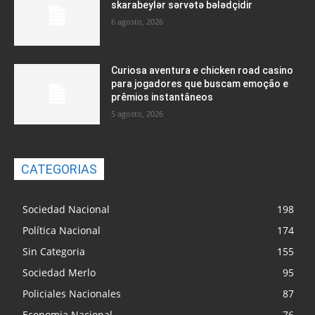
skarabeylər sərvətə bələdçidir
6 agosto, 2026
Curiosa aventura e chicken road casino
para jogadores que buscam emoção e
prêmios instantâneos
5 agosto, 2026
CATEGORIAS
Sociedad Nacional
198
Política Nacional
174
Sin Categoria
155
Sociedad Merlo
95
Policiales Nacionales
87
Economia Nacional
76