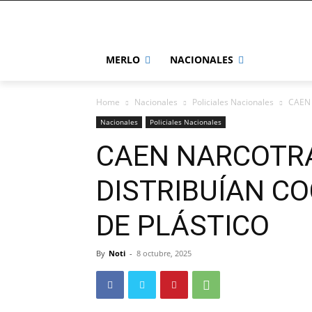
MERLO
NACIONALES
Home
Nacionales
Policiales Nacionales
CAEN
Nacionales
Policiales Nacionales
CAEN NARCOTR
DISTRIBUÍAN C
DE PLÁSTICO
By
Noti
-
8 octubre, 2025