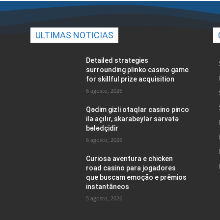
ULTIMAS NOTICIAS
Detailed strategies
surrounding plinko casino game
for skillful prize acquisition
6 agosto, 2026
Qədim gizli otaqlar casino pinco
ilə açılır, skarabeylər sərvətə
bələdçidir
6 agosto, 2026
Curiosa aventura e chicken
road casino para jogadores
que buscam emoção e prêmios
instantâneos
5 agosto, 2026