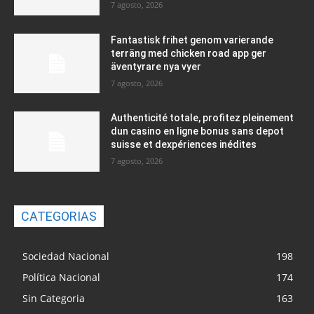
7 agosto, 2026
Fantastisk frihet genom varierande
terräng med chicken road app ger
äventyrare nya vyer
7 agosto, 2026
Authenticité totale, profitez pleinement
dun casino en ligne bonus sans depot
suisse et dexpériences inédites
7 agosto, 2026
CATEGORIAS
Sociedad Nacional
198
Política Nacional
174
Sin Categoria
163