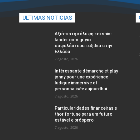
ULTIMAS NOTICIAS
Αξιόπιστη κάλυψη και spin-
lander.com.gr για
ασφαλέστερα ταξίδια στην
Ελλάδα
7 agosto, 2026
Intéressante démarche et play
jonny pour une expérience
ludique immersive et
personnalisée aujourdhui
7 agosto, 2026
Particularidades financeiras e
thor fortune para um futuro
estável e próspero
7 agosto, 2026