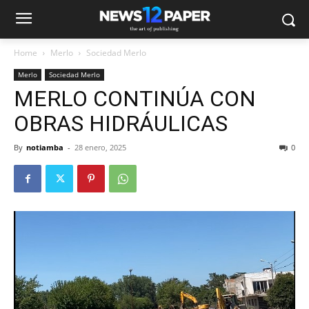
Home
Merlo
Sociedad Merlo
Merlo
Sociedad Merlo
MERLO CONTINÚA CON
OBRAS HIDRÁULICAS
By
notiamba
-
28 enero, 2025
0