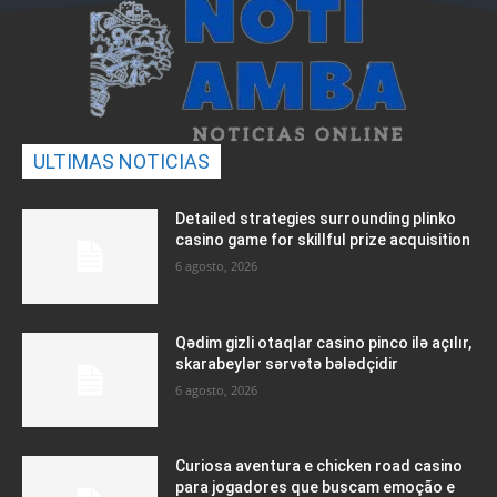
ULTIMAS NOTICIAS
Detailed strategies surrounding plinko
casino game for skillful prize acquisition
6 agosto, 2026
Qədim gizli otaqlar casino pinco ilə açılır,
skarabeylər sərvətə bələdçidir
6 agosto, 2026
Curiosa aventura e chicken road casino
para jogadores que buscam emoção e