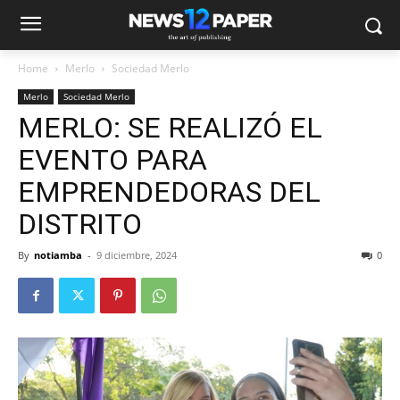
Home
Merlo
Sociedad Merlo
Merlo
Sociedad Merlo
MERLO: SE REALIZÓ EL
EVENTO PARA
EMPRENDEDORAS DEL
DISTRITO
By
notiamba
-
9 diciembre, 2024
0