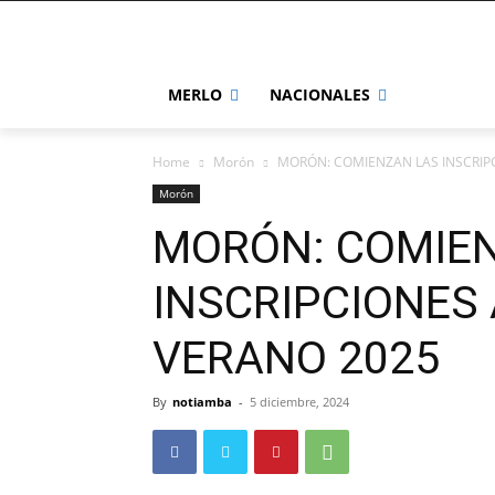
MERLO
NACIONALES
Home
Morón
MORÓN: COMIENZAN LAS INSCRIPC
Morón
MORÓN: COMIE
INSCRIPCIONES 
VERANO 2025
By
notiamba
-
5 diciembre, 2024