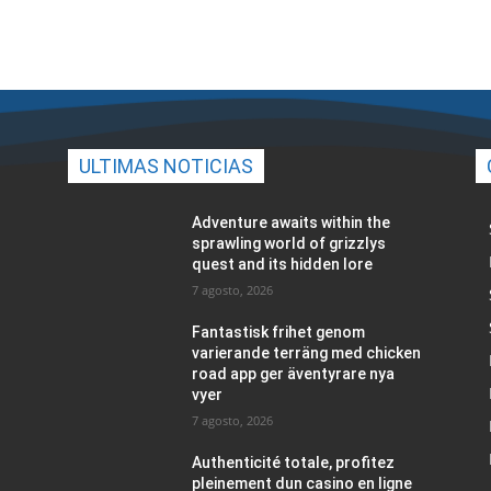
ULTIMAS NOTICIAS
Adventure awaits within the
sprawling world of grizzlys
quest and its hidden lore
7 agosto, 2026
Fantastisk frihet genom
varierande terräng med chicken
road app ger äventyrare nya
vyer
7 agosto, 2026
Authenticité totale, profitez
pleinement dun casino en ligne