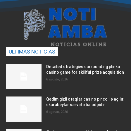
ULTIMAS NOTICIAS
Detailed strategies surrounding plinko
casino game for skillful prize acquisition
6 agosto, 2026
Qədim gizli otaqlar casino pinco ilə açılır,
skarabeylər sərvətə bələdçidir
6 agosto, 2026