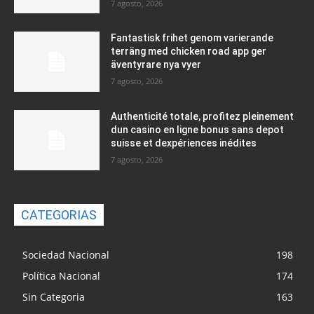
7 agosto, 2026
Fantastisk frihet genom varierande
terräng med chicken road app ger
äventyrare nya vyer
7 agosto, 2026
Authenticité totale, profitez pleinement
dun casino en ligne bonus sans depot
suisse et dexpériences inédites
7 agosto, 2026
CATEGORIAS
Sociedad Nacional
198
Política Nacional
174
Sin Categoria
163