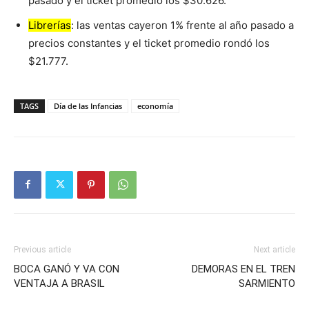
pasado y el ticket promedió los $30.626.
Librerías
: las ventas cayeron 1% frente al año pasado a
precios constantes y el ticket promedio rondó los
$21.777.
TAGS
Día de las Infancias
economía
Previous article
Next article
BOCA GANÓ Y VA CON
DEMORAS EN EL TREN
VENTAJA A BRASIL
SARMIENTO