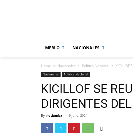
MERLO
NACIONALES
Home
Nacionales
Política Nacional
KICILLOF 
Nacionales
Política Nacional
KICILLOF SE RE
DIRIGENTES DEL
By
notiamba
-
19 julio, 2024