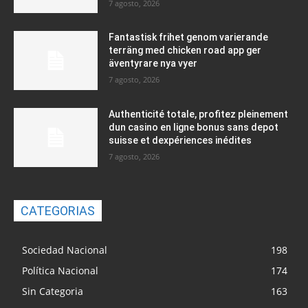
7 agosto, 2026
Fantastisk frihet genom varierande
terräng med chicken road app ger
äventyrare nya vyer
7 agosto, 2026
Authenticité totale, profitez pleinement
dun casino en ligne bonus sans depot
suisse et dexpériences inédites
7 agosto, 2026
CATEGORIAS
Sociedad Nacional
198
Política Nacional
174
Sin Categoria
163