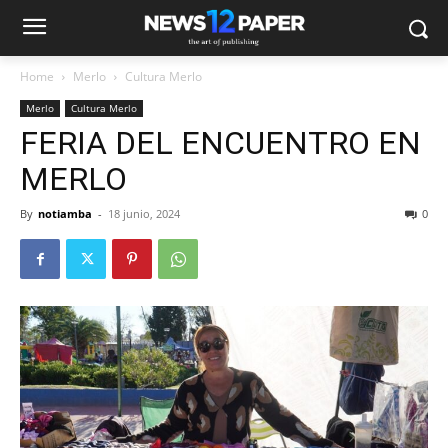
Home
Merlo
Cultura Merlo
Merlo
Cultura Merlo
FERIA DEL ENCUENTRO EN
MERLO
By
notiamba
-
18 junio, 2024
0