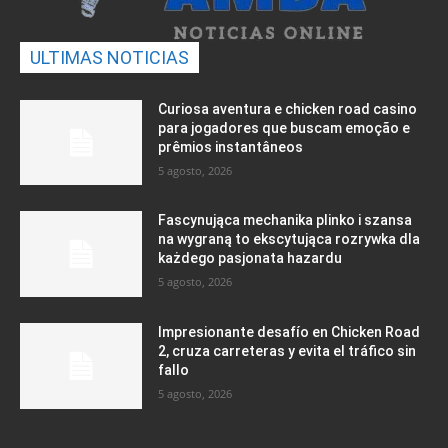
ULTIMAS NOTICIAS
Curiosa aventura e chicken road casino
para jogadores que buscam emoção e
prêmios instantâneos
5 agosto, 2026
Fascynująca mechanika plinko i szansa
na wygraną to ekscytująca rozrywka dla
każdego pasjonata hazardu
5 agosto, 2026
Impresionante desafío en Chicken Road
2, cruza carreteras y evita el tráfico sin
fallo
5 agosto, 2026