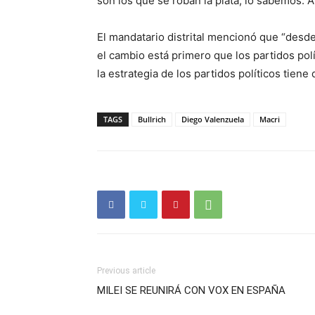
son los que se roban la plata, lo sabemos. Ah
El mandatario distrital mencionó que “desde
el cambio está primero que los partidos polí
la estrategia de los partidos políticos tiene
TAGS
Bullrich
Diego Valenzuela
Macri
Previous article
MILEI SE REUNIRÁ CON VOX EN ESPAÑA