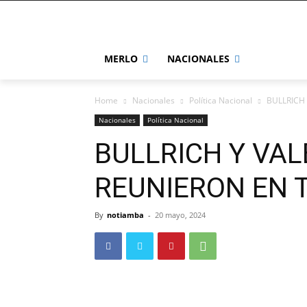
MERLO
NACIONALES
Home
Nacionales
Política Nacional
BULLRICH
Nacionales
Política Nacional
BULLRICH Y VA
REUNIERON EN 
By
notiamba
-
20 mayo, 2024