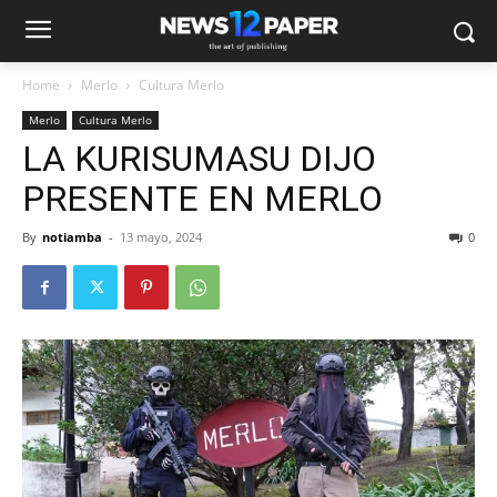
Home
Merlo
Cultura Merlo
Merlo
Cultura Merlo
LA KURISUMASU DIJO
PRESENTE EN MERLO
By
notiamba
-
13 mayo, 2024
0