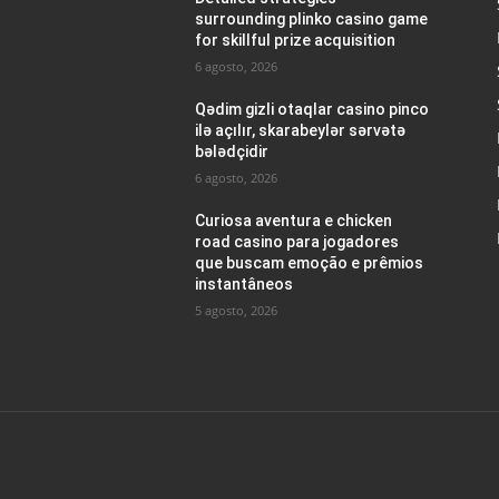
surrounding plinko casino game
for skillful prize acquisition
6 agosto, 2026
Qədim gizli otaqlar casino pinco
ilə açılır, skarabeylər sərvətə
bələdçidir
6 agosto, 2026
Curiosa aventura e chicken
road casino para jogadores
que buscam emoção e prêmios
instantâneos
5 agosto, 2026