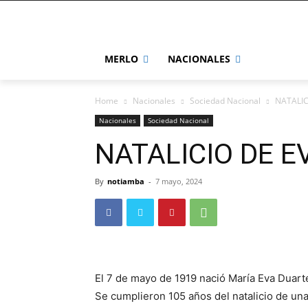
MERLO
NACIONALES
Home
Nacionales
Sociedad Nacional
NATALIC
Nacionales
Sociedad Nacional
NATALICIO DE E
By
notiamba
-
7 mayo, 2024
El 7 de mayo de 1919 nació María Eva Duart
Se cumplieron 105 años del natalicio de una