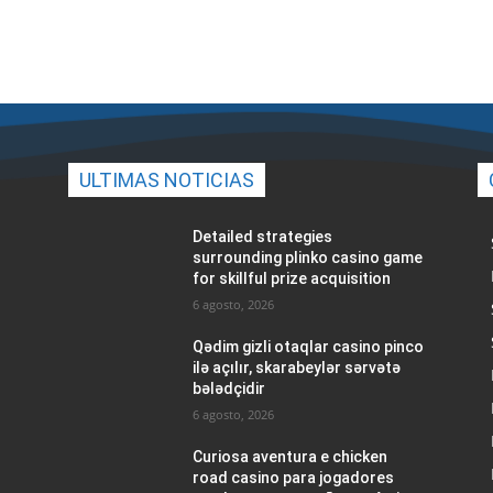
ULTIMAS NOTICIAS
Detailed strategies
surrounding plinko casino game
for skillful prize acquisition
6 agosto, 2026
Qədim gizli otaqlar casino pinco
ilə açılır, skarabeylər sərvətə
bələdçidir
6 agosto, 2026
Curiosa aventura e chicken
road casino para jogadores