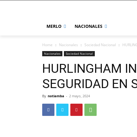
MERLO
NACIONALES
Home
Nacionales
Sociedad Nacional
HURLIN
Nacionales
Sociedad Nacional
HURLINGHAM IN
SEGURIDAD EN 
By
notiamba
-
2 mayo, 2024