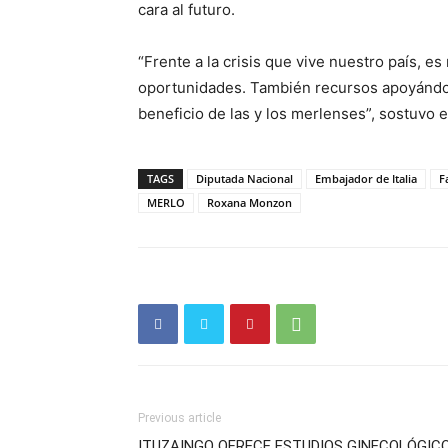
cara al futuro.
“Frente a la crisis que vive nuestro país, 
oportunidades. También recursos apoyándono
beneficio de las y los merlenses”, sostuvo 
TAGS
Diputada Nacional
Embajador de Italia
F
MERLO
Roxana Monzon
Previous article
ITUZAINGO OFRECE ESTUDIOS GINECOLÓGIC