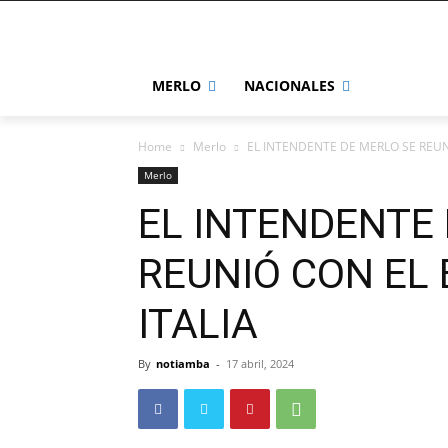
MERLO
NACIONALES
Home
Merlo
EL INTENDENTE DE MERLO SE REUN
Merlo
EL INTENDENTE
REUNIÓ CON EL
ITALIA
By
notiamba
-
17 abril, 2024