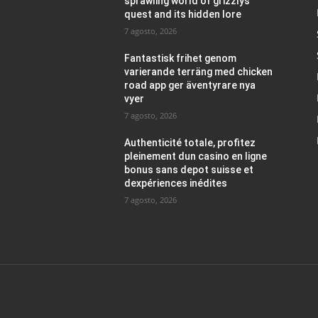
sprawling world of grizzlys
quest and its hidden lore
7 agosto, 2026
Fantastisk frihet genom
varierande terräng med chicken
road app ger äventyrare nya
vyer
7 agosto, 2026
Authenticité totale, profitez
pleinement dun casino en ligne
bonus sans depot suisse et
dexpériences inédites
7 agosto, 2026