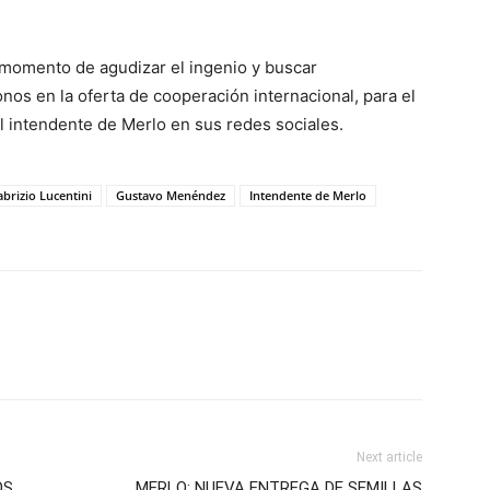
es momento de agudizar el ingenio y buscar
s en la oferta de cooperación internacional, para el
el intendente de Merlo en sus redes sociales.
abrizio Lucentini
Gustavo Menéndez
Intendente de Merlo
Next article
OS
MERLO: NUEVA ENTREGA DE SEMILLAS