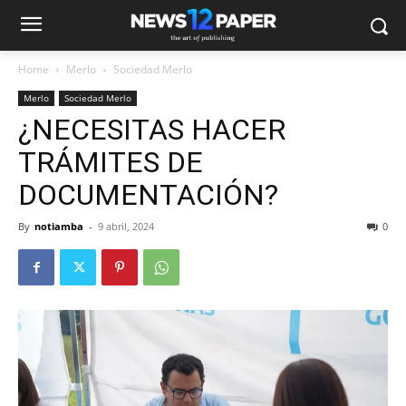
Home
Merlo
Sociedad Merlo
Merlo
Sociedad Merlo
¿NECESITAS HACER
TRÁMITES DE
DOCUMENTACIÓN?
By
notiamba
-
9 abril, 2024
0