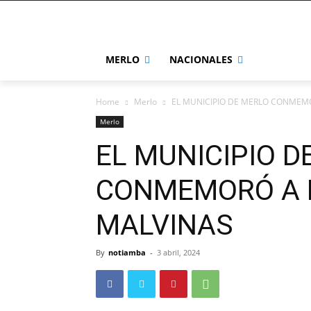
MERLO
NACIONALES
Home
Merlo
EL MUNICIPIO DE MERLO CONMEM
Merlo
EL MUNICIPIO D
CONMEMORÓ A 
MALVINAS
By
notiamba
-
3 abril, 2024