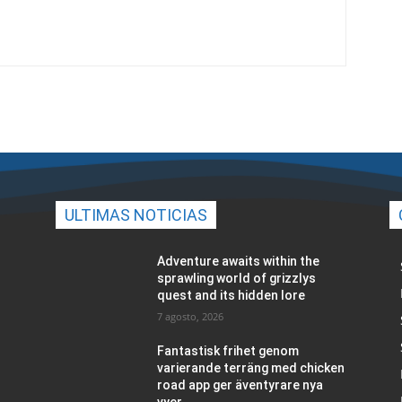
ULTIMAS NOTICIAS
Adventure awaits within the
sprawling world of grizzlys
quest and its hidden lore
7 agosto, 2026
Fantastisk frihet genom
varierande terräng med chicken
road app ger äventyrare nya