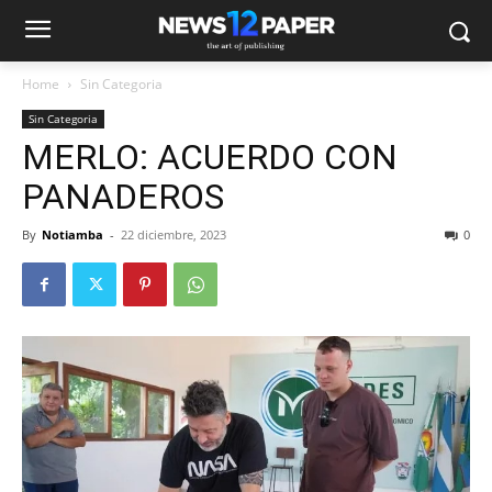
Home
Sin Categoria
Sin Categoria
MERLO: ACUERDO CON
PANADEROS
By
Notiamba
-
22 diciembre, 2023
0