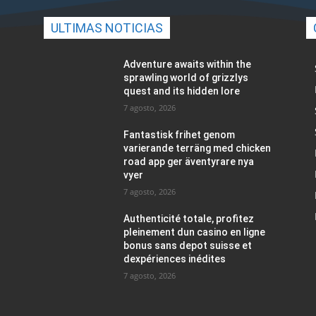
ULTIMAS NOTICIAS
Adventure awaits within the
sprawling world of grizzlys
quest and its hidden lore
7 agosto, 2026
Fantastisk frihet genom
varierande terräng med chicken
road app ger äventyrare nya
vyer
7 agosto, 2026
Authenticité totale, profitez
pleinement dun casino en ligne
bonus sans depot suisse et
dexpériences inédites
7 agosto, 2026