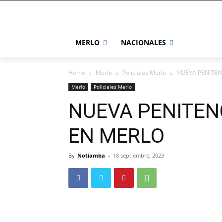
MERLO
NACIONALES
Home
Merlo
Policiales Merlo
NUEVA PENITENC
Merlo
Policiales Merlo
NUEVA PENITENC
EN MERLO
By
Notiamba
-
18 septiembre, 2023